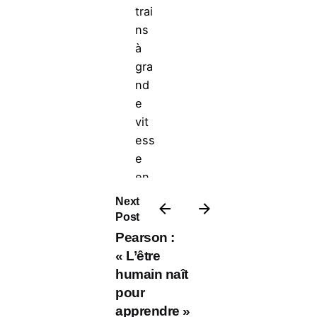
trai
ns
à
gra
nd
e
vit
ess
e
en
20
Next
28,
Post
la
Pearson :
co
« L’être
mp
humain naît
ag
pour
nie
apprendre »