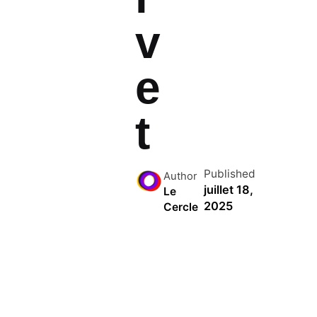
v
e
t
Published
Author
juillet 18,
Le
2025
Cercle