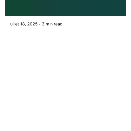
Posted by
Le Cercle
juillet 18, 2025
3 min read
Proxima devient Velvet
Avec l’arrivée prévue de ses premiers trains à
grande vitesse...
Design
Naming
Positionnement
Read More