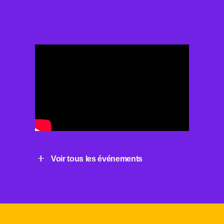
Voir tous les événements
« La marque,
levier de
recrutement ? »