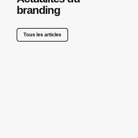
branding
« Les marques
ne meurent
Tous les articles
jamais ? »
21
Table ronde / web TV en
AVR.
partenariat avec
Vendredi 21 avril 2023,
9h – 9h45
Voir le replay
Atelier du
12
Cercle
AVR.
Jeudi 12 avril 2023