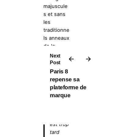
majuscule
s et sans
les
traditionne
ls anneaux
de la
marque
Next
allemande
Post
:
Paris 8
repense sa
« Pour
plateforme de
éviter
marque
toute
confusi
on (il
est trop
tard