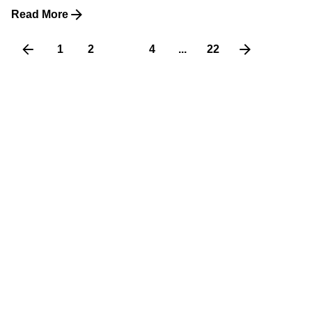
Read More
1
2
3
4
...
22
Contact
31 ter rue Vivienne
75002 Paris
contact@cercledubranding.fr