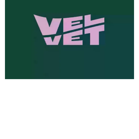
Posted by
Le Cercle
juillet 18, 2025
3 min read
Proxima devient Velvet
Avec l’arrivée prévue de ses premiers trains à
grande vitesse...