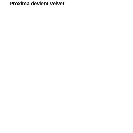
Proxima devient Velvet
Avec l’arrivée prévue de ses premiers trains à
grande vitesse...
Design
Naming
Positionnement
Read More