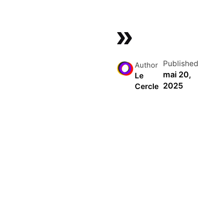
»
Published
Author
mai 20,
Le
2025
Cercle