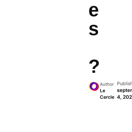
e
s
?
Publis
Author
septe
Le
4, 20
Cercle