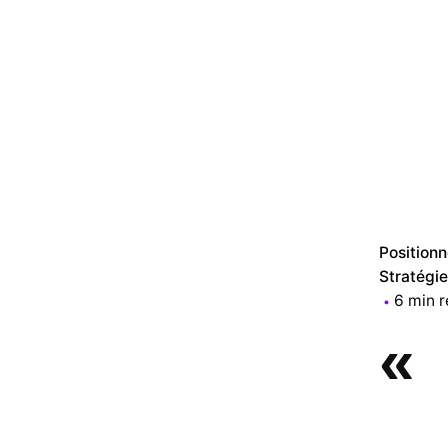
Position
Stratégi
6 min 
«